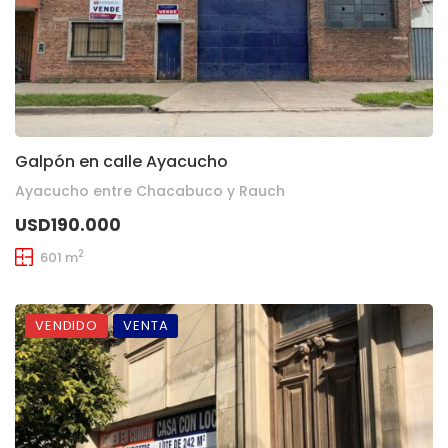
Galpón en calle Ayacucho
Ayacucho entre Chacabuco y Rauch
USD190.000
2
601 m
VENDIDO
VENTA